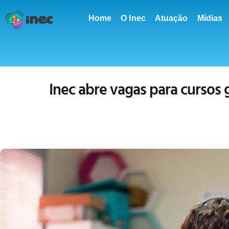
conteúdo
Home
O Inec
Atuação
Mídias
Inec abre vagas para cursos g