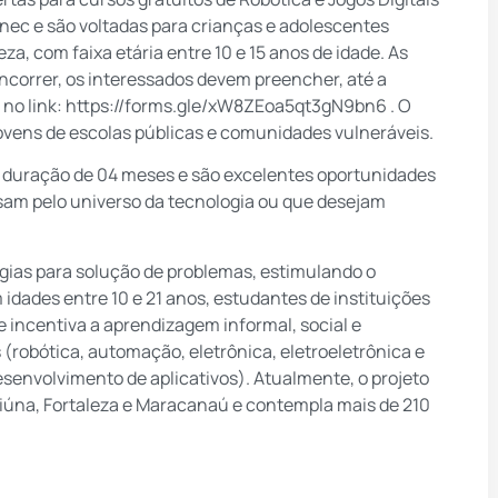
inec e são voltadas para crianças e adolescentes
za, com faixa etária entre 10 e 15 anos de idade. As
oncorrer, os interessados devem preencher, até a
 no link:
https://forms.gle/xW8ZEoa5qt3gN9bn6
. O
e jovens de escolas públicas e comunidades vulneráveis.
m duração de 04 meses e são excelentes oportunidades
sam pelo universo da tecnologia ou que desejam
ogias para solução de problemas, estimulando o
 idades entre 10 e 21 anos, estudantes de instituições
 incentiva a aprendizagem informal, social e
 (robótica, automação, eletrônica, eletroeletrônica e
desenvolvimento de aplicativos). Atualmente, o projeto
piúna, Fortaleza e Maracanaú e contempla mais de 210