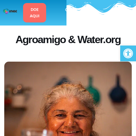
o
conteúdo
DOE
AQUI
Agroamigo & Water.org
Ab