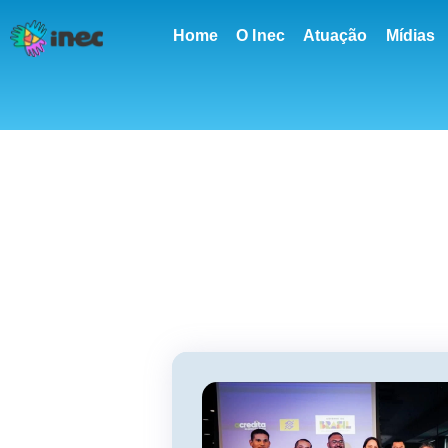
conteúdo
Home
O Inec
Atuação
Mídias