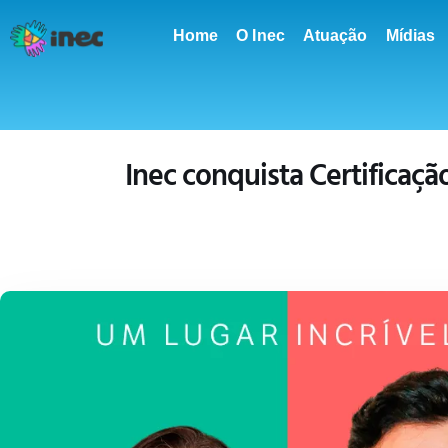
conteúdo
Home
O Inec
Atuação
Mídias
Inec conquista Certificaçã