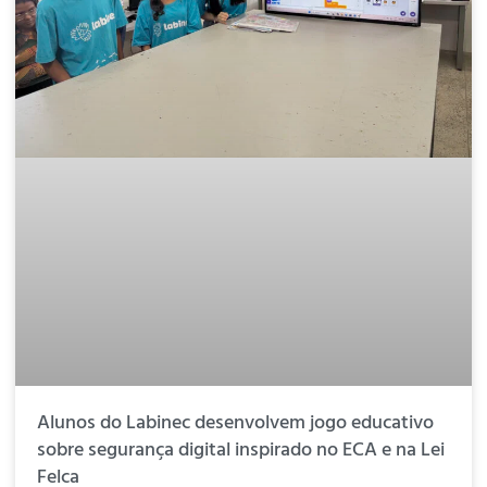
Alunos do Labinec desenvolvem jogo educativo
sobre segurança digital inspirado no ECA e na Lei
Felca