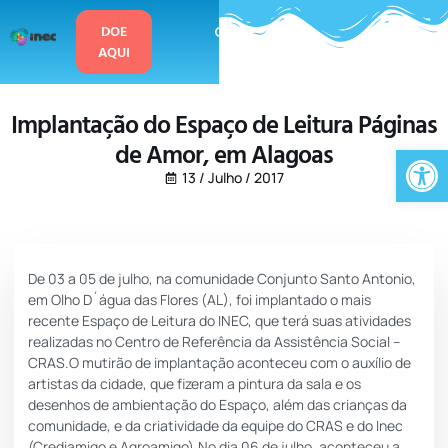
o
conteúdo
DOE
AQUI
Implantação do Espaço de Leitura Páginas
de Amor, em Alagoas
Ab
13 / Julho / 2017
De 03 a 05 de julho, na comunidade Conjunto Santo Antonio,
em Olho D´água das Flores (AL), foi implantado o mais
recente Espaço de Leitura do INEC, que terá suas atividades
realizadas no Centro de Referência da Assistência Social –
CRAS.O mutirão de implantação aconteceu com o auxílio de
artistas da cidade, que fizeram a pintura da sala e os
desenhos de ambientação do Espaço, além das crianças da
comunidade, e da criatividade da equipe do CRAS e do Inec
(Crediamigo e Agroamigo).No dia 06 de julho, aconteceu a