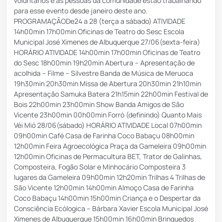
voluntários e as pessoas da comunidade estão trabalhando
para esse evento desde janeiro deste ano.
PROGRAMAÇÃODe24 a 28 (terça a sábado) ATIVIDADE
14h00min 17h00min Oficinas de Teatro do Sesc Escola
Municipal José Ximenes de Albuquerque 27/06(sexta-feira)
HORÁRIO ATIVIDADE 14h00min 17h00min Oficinas de Teatro
do Sesc 18h00min 19h20min Abertura – Apresentação de
acolhida – Filme – Silvestre Banda de Música de Meruoca
19h30min 20h30min Missa de Abertura 20h30min 21h10min
Apresentação Samuka Batera 21h15min 22h00min Festival de
Bois 22h00min 23h00min Show Banda Amigos de São
Vicente 23h00min 00h00min Forró (definindo) Quanto Mais
Véi Mió 28/06(sábado) HORÁRIO ATIVIDADE Local 07h00min
09h00min Café Casa de Farinha Coco Babaçu 08h00min
12h00min Feira Agroecológica Praça da Gameleira 09h00min
12h00min Oficinas de Permacultura BET, Trator de Galinhas,
Composteira, Fogão Solar e Minhocário Composteira 3
lugares da Gameleira 09h00min 12h20min Trilhas 4 Trilhas de
São Vicente 12h00min 14h00min Almoço Casa de Farinha
Coco Babaçu 14h00min 15h00min Criança e o Despertar da
Consciência Ecólogica – Bárbara Xavier Escola Municipal José
Ximenes de Albuquerque 15h00min 16h00min Brinquedos