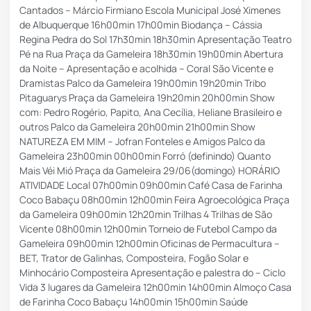
Cantados – Márcio Firmiano Escola Municipal José Ximenes
de Albuquerque 16h00min 17h00min Biodança – Cássia
Regina Pedra do Sol 17h30min 18h30min Apresentação Teatro
Pé na Rua Praça da Gameleira 18h30min 19h00min Abertura
da Noite – Apresentação e acolhida – Coral São Vicente e
Dramistas Palco da Gameleira 19h00min 19h20min Tribo
Pitaguarys Praça da Gameleira 19h20min 20h00min Show
com: Pedro Rogério, Papito, Ana Cecília, Heliane Brasileiro e
outros Palco da Gameleira 20h00min 21h00min Show
NATUREZA EM MIM – Jofran Fonteles e Amigos Palco da
Gameleira 23h00min 00h00min Forró (definindo) Quanto
Mais Véi Mió Praça da Gameleira 29/06(domingo) HORÁRIO
ATIVIDADE Local 07h00min 09h00min Café Casa de Farinha
Coco Babaçu 08h00min 12h00min Feira Agroecológica Praça
da Gameleira 09h00min 12h20min Trilhas 4 Trilhas de São
Vicente 08h00min 12h00min Torneio de Futebol Campo da
Gameleira 09h00min 12h00min Oficinas de Permacultura –
BET, Trator de Galinhas, Composteira, Fogão Solar e
Minhocário Composteira Apresentação e palestra do – Ciclo
Vida 3 lugares da Gameleira 12h00min 14h00min Almoço Casa
de Farinha Coco Babaçu 14h00min 15h00min Saúde