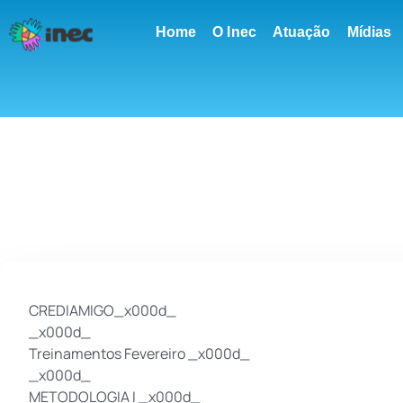
conteúdo
Home
O Inec
Atuação
Mídias
CREDIAMIGO_x000d_
_x000d_
Treinamentos Fevereiro _x000d_
_x000d_
METODOLOGIA I _x000d_