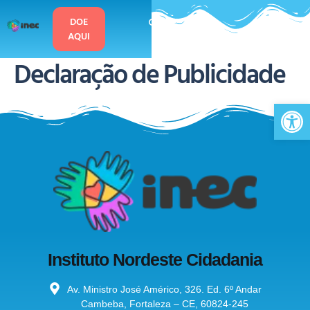
o
conteúdo
DOE
AQUI
Declaração de Publicidade
Ab
Instituto Nordeste Cidadania
Av. Ministro José Américo, 326. Ed. 6º Andar
Cambeba, Fortaleza – CE, 60824-245