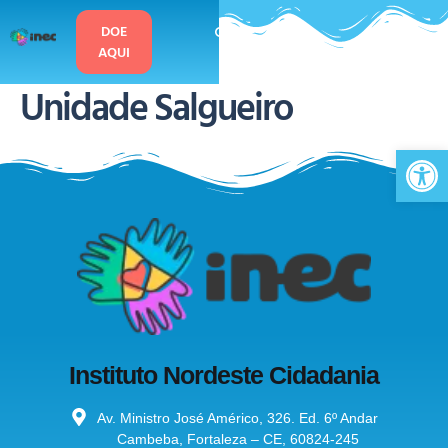
o
conteúdo
DOE
AQUI
Unidade Salgueiro
Ab
Instituto Nordeste Cidadania
Av. Ministro José Américo, 326. Ed. 6º Andar
Cambeba, Fortaleza – CE, 60824-245