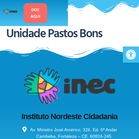
o
conteúdo
DOE
AQUI
Unidade Pastos Bons
Ab
Instituto Nordeste Cidadania
Av. Ministro José Américo, 326. Ed. 6º Andar
Cambeba, Fortaleza – CE, 60824-245