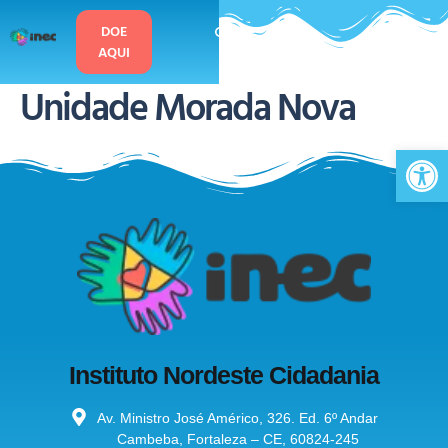
o
conteúdo
DOE
AQUI
Unidade Morada Nova
Ab
Instituto Nordeste Cidadania
Av. Ministro José Américo, 326. Ed. 6º Andar
Cambeba, Fortaleza – CE, 60824-245