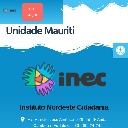
o
conteúdo
DOE
AQUI
Unidade Mauriti
Ab
Instituto Nordeste Cidadania
Av. Ministro José Américo, 326. Ed. 6º Andar
Cambeba, Fortaleza – CE, 60824-245