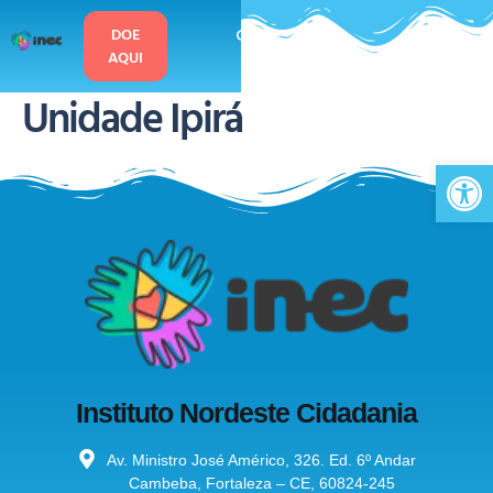
o
conteúdo
DOE
AQUI
Unidade Ipirá
Ab
Instituto Nordeste Cidadania
Av. Ministro José Américo, 326. Ed. 6º Andar
Cambeba, Fortaleza – CE, 60824-245