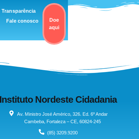
Transparência
Doe
Fale conosco
aqui
Instituto Nordeste Cidadania
Av. Ministro José Américo, 326. Ed. 6º Andar
Cambeba, Fortaleza – CE, 60824-245
(85) 3209.9200