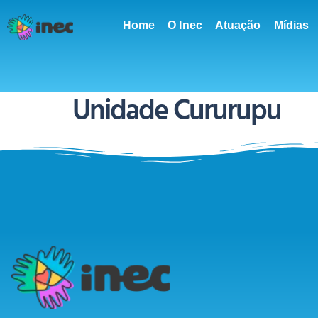
conteúdo
Home
O Inec
Atuação
Mídias
Unidade Cururupu