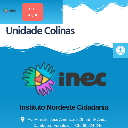
o
conteúdo
DOE
AQUI
Unidade Colinas
Ab
Instituto Nordeste Cidadania
Av. Ministro José Américo, 326. Ed. 6º Andar
Cambeba, Fortaleza – CE, 60824-245