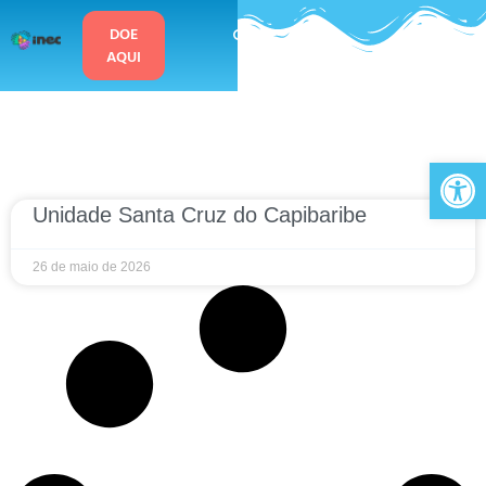
o
conteúdo
DOE
AQUI
Ab
Unidade Santa Cruz do Capibaribe
26 de maio de 2026