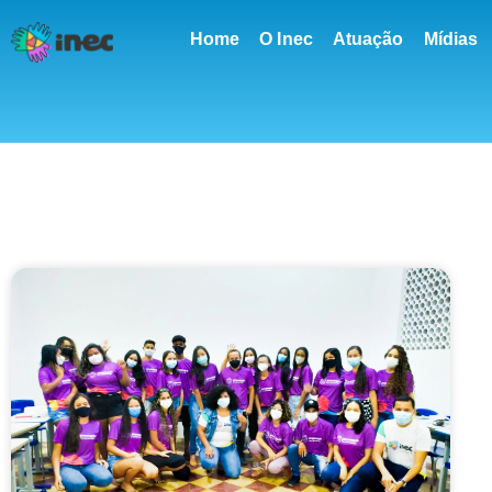
conteúdo
Home
O Inec
Atuação
Mídias