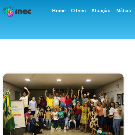
conteúdo
Home
O Inec
Atuação
Mídias