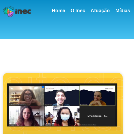
conteúdo
Home
O Inec
Atuação
Mídias