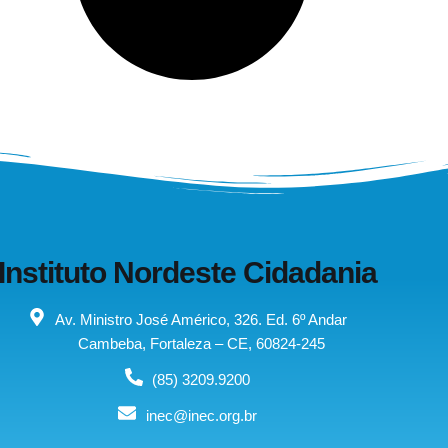
Instituto Nordeste Cidadania
Av. Ministro José Américo, 326. Ed. 6º Andar
Cambeba, Fortaleza – CE, 60824-245
(85) 3209.9200
inec@inec.org.br