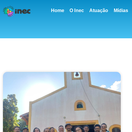
conteúdo
Home
O Inec
Atuação
Mídias