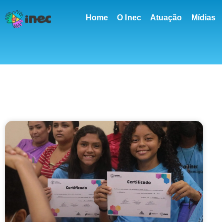
conteúdo
Home
O Inec
Atuação
Mídias