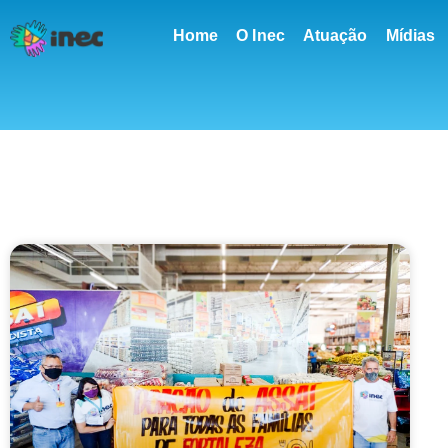
conteúdo
Home
O Inec
Atuação
Mídias