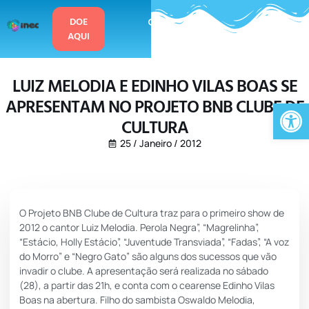
o
conteúdo
DOE
AQUI
LUIZ MELODIA E EDINHO VILAS BOAS SE
APRESENTAM NO PROJETO BNB CLUBE DE
Ab
CULTURA
25 / Janeiro / 2012
O Projeto BNB Clube de Cultura traz para o primeiro show de
2012 o cantor Luiz Melodia. Perola Negra”, “Magrelinha”,
“Estácio, Holly Estácio”, “Juventude Transviada”, “Fadas”, “A voz
do Morro” e “Negro Gato” são alguns dos sucessos que vão
invadir o clube. A apresentação será realizada no sábado
(28), a partir das 21h, e conta com o cearense Edinho Vilas
Boas na abertura. Filho do sambista Oswaldo Melodia,