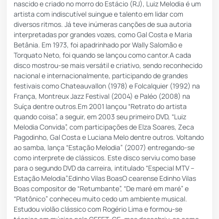
nascido e criado no morro do Estácio (RJ), Luiz Melodia é um
artista com indiscutível suingue e talento em lidar com
diversos ritmos. Já teve inúmeras canções de sua autoria
interpretadas por grandes vozes, como Gal Costa e Maria
Betânia. Em 1973, foi apadrinhado por Wally Salomão e
Torquato Neto, foi quando se lançou como cantor.A cada
disco mostrou-se mais versátil e criativo, sendo reconhecido
nacional e internacionalmente, participando de grandes
festivais como Chateauvallon (1978) e Folcalquier (1992) na
França, Montreux Jazz Festival (2004) e Paléo (2008) na
Suíça dentre outros.Em 2001 lançou “Retrato do artista
quando coisa”, a seguir, em 2003 seu primeiro DVD, “Luiz
Melodia Convida”, com participações de Elza Soares, Zeca
Pagodinho, Gal Costa e Luciana Melo dentre outros. Voltando
ao samba, lança “Estação Melodia” (2007) entregando-se
como interprete de clássicos. Este disco serviu como base
para o segundo DVD da carreira, intitulado “Especial MTV –
Estação Melodia”.Edinho Vilas BoasO cearense Edinho Vilas
Boas compositor de “Retumbante”, “De maré em maré” e
“Platônico” conheceu muito cedo um ambiente musical.
Estudou violão clássico com Rogério Lima e formou-se