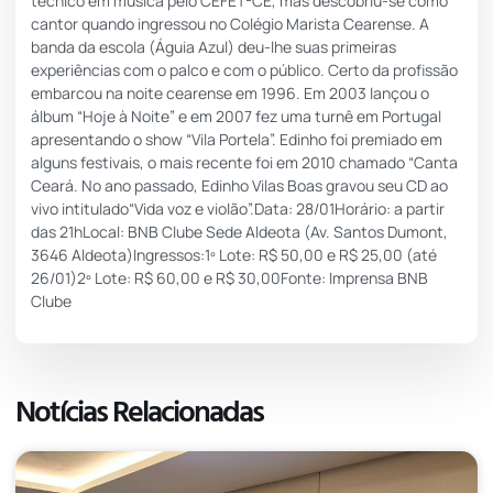
técnico em música pelo CEFET-CE, mas descobriu-se como
cantor quando ingressou no Colégio Marista Cearense. A
banda da escola (Águia Azul) deu-lhe suas primeiras
experiências com o palco e com o público. Certo da profissão
embarcou na noite cearense em 1996. Em 2003 lançou o
álbum “Hoje à Noite” e em 2007 fez uma turnê em Portugal
apresentando o show “Vila Portela”. Edinho foi premiado em
alguns festivais, o mais recente foi em 2010 chamado “Canta
Ceará. No ano passado, Edinho Vilas Boas gravou seu CD ao
vivo intitulado“Vida voz e violão”.Data: 28/01Horário: a partir
das 21hLocal: BNB Clube Sede Aldeota (Av. Santos Dumont,
3646 Aldeota)Ingressos:1º Lote: R$ 50,00 e R$ 25,00 (até
26/01)2º Lote: R$ 60,00 e R$ 30,00Fonte: Imprensa BNB
Clube
Notícias Relacionadas