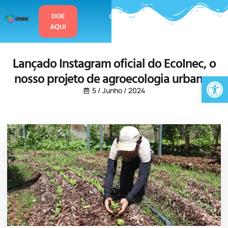
o
conteúdo
DOE
AQUI
Lançado Instagram oficial do EcoInec, o
nosso projeto de agroecologia urbana
Ab
5 / Junho / 2024