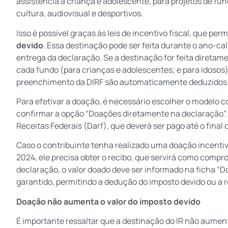
assistência à criança e adolescente, para projetos de fun
cultura, audiovisual e desportivos.
Isso é possível graças às leis de incentivo fiscal, que per
devido
. Essa destinação pode ser feita durante o ano-c
entrega da declaração. Se a destinação for feita diretame
cada fundo (para crianças e adolescentes; e para idosos
preenchimento da DIRF são automaticamente deduzidos e 
Para efetivar a doação, é necessário escolher o modelo c
confirmar a opção “Doações diretamente na declaração”
Receitas Federais (Darf), que deverá ser pago até o final 
Caso o contribuinte tenha realizado uma doação incentiva
2024, ele precisa obter o recibo, que servirá como comp
declaração, o valor doado deve ser informado na ficha “Do
garantido, permitindo a dedução do imposto devido ou a re
Doação não aumenta o valor do imposto devido
É importante ressaltar que a destinação do IR não aumen