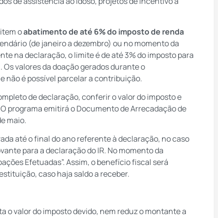
dos de assistência ao idoso, projetos de incentivo à
mitem o
abatimento de até 6% do imposto de renda
alendário (de janeiro a dezembro) ou no momento da
nte na declaração, o limite é de até 3% do imposto para
). Os valores da doação gerados durante o
não é possível parcelar a contribuição.
ompleto de declaração, conferir o valor do imposto e
. O programa emitirá o Documento de Arrecadação de
de maio.
da até o final do ano referente à declaração, no caso
rovante para a declaração do IR. No momento da
ações Efetuadas”. Assim, o benefício fiscal será
stituição, caso haja saldo a receber.
ta o valor do imposto devido, nem reduz o montante a