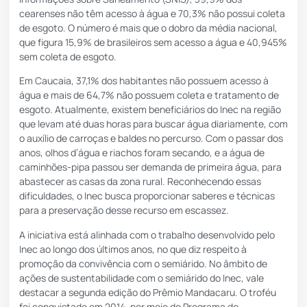
cearenses não têm acesso à água e 70,3% não possui coleta
de esgoto. O número é mais que o dobro da média nacional,
que figura 15,9% de brasileiros sem acesso a água e 40,945%
sem coleta de esgoto.
Em Caucaia, 37,1% dos habitantes não possuem acesso à
água e mais de 64,7% não possuem coleta e tratamento de
esgoto. Atualmente, existem beneficiários do Inec na região
que levam até duas horas para buscar água diariamente, com
o auxílio de carroças e baldes no percurso. Com o passar dos
anos, olhos d’água e riachos foram secando, e a água de
caminhões-pipa passou ser demanda de primeira água, para
abastecer as casas da zona rural. Reconhecendo essas
dificuldades, o Inec busca proporcionar saberes e técnicas
para a preservação desse recurso em escassez.
A iniciativa está alinhada com o trabalho desenvolvido pelo
Inec ao longo dos últimos anos, no que diz respeito à
promoção da convivência com o semiárido. No âmbito de
ações de sustentabilidade com o semiárido do Inec, vale
destacar a segunda edição do
Prêmio Mandacaru
. O troféu
foi conquistado em 2014, por meio do Programa de