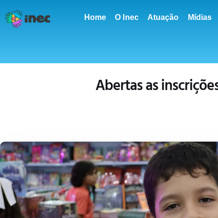
conteúdo
Home
O Inec
Atuação
Mídias
Abertas as inscriçõe