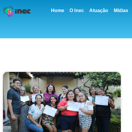
conteúdo
Home
O Inec
Atuação
Mídias