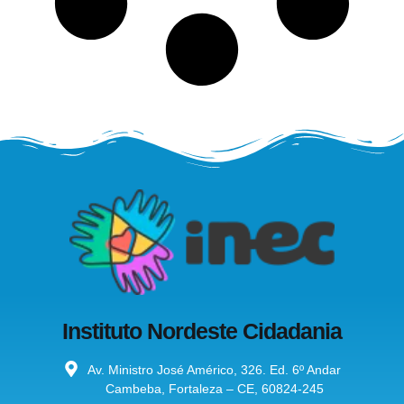
Instituto Nordeste Cidadania
Av. Ministro José Américo, 326. Ed. 6º Andar
Cambeba, Fortaleza – CE, 60824-245