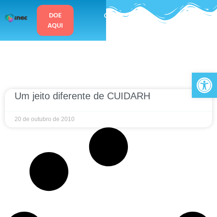
o
conteúdo
DOE
AQUI
Ab
Um jeito diferente de CUIDARH
20 de outubro de 2010