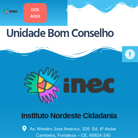
o
conteúdo
DOE
AQUI
Unidade Bom Conselho
Ab
Instituto Nordeste Cidadania
Av. Ministro José Américo, 326. Ed. 6º Andar
Cambeba, Fortaleza – CE, 60824-245