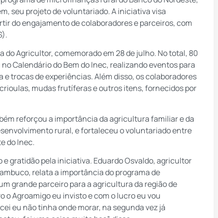
, seu projeto de voluntariado. A iniciativa visa
rtir do engajamento de colaboradores e parceiros, com
S).
ia do Agricultor, comemorado em 28 de julho. No total, 80
a no Calendário do Bem do Inec, realizando eventos para
 e trocas de experiências. Além disso, os colaboradores
ioulas, mudas frutíferas e outros itens, fornecidos por
bém reforçou a importância da agricultura familiar e da
senvolvimento rural, e fortaleceu o voluntariado entre
te do Inec.
e gratidão pela iniciativa. Eduardo Osvaldo, agricultor
ambuco, relata a importância do programa de
um grande parceiro para a agricultura da região de
o o Agroamigo eu invisto e com o lucro eu vou
ei eu não tinha onde morar, na segunda vez já