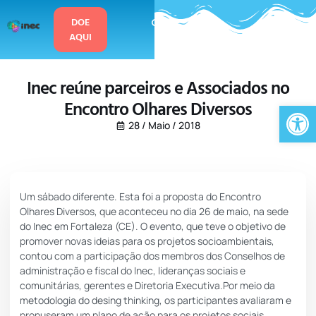
o
conteúdo
DOE
AQUI
Inec reúne parceiros e Associados no
Encontro Olhares Diversos
Ab
28 / Maio / 2018
Um sábado diferente. Esta foi a proposta do Encontro
Olhares Diversos, que aconteceu no dia 26 de maio, na sede
do Inec em Fortaleza (CE). O evento, que teve o objetivo de
promover novas ideias para os projetos socioambientais,
contou com a participação dos membros dos Conselhos de
administração e fiscal do Inec, lideranças sociais e
comunitárias, gerentes e Diretoria Executiva.Por meio da
metodologia do desing thinking, os participantes avaliaram e
propuseram um plano de ação para os projetos sociais