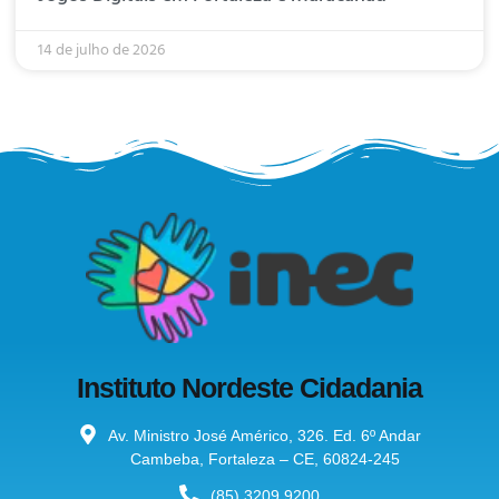
14 de julho de 2026
Instituto Nordeste Cidadania
Av. Ministro José Américo, 326. Ed. 6º Andar
Cambeba, Fortaleza – CE, 60824-245
(85) 3209.9200